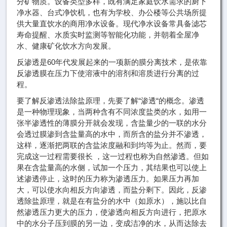
分矿物质。设备类型多样，既有满足家庭饮水需求的厨下
净水器、台式净饮机，也有为学校、办公楼等公共场所提
供大量直饮水的商用净水设备。现代净水设备常具备滤芯
寿命提醒、水质实时监测等智能化功能，并朝着全屋净
水、健康矿化饮水方向发展。
反渗透是60年代发展起来的一项新的膜分离技术，是依靠
反渗透膜在压力下使溶液中的溶剂和溶质进行分离的过
程。
要了解反渗透法除盐原理，先要了解“渗透“的概念。渗透
是一种物理现象，当两种含有不同浓度盐类的水，如用一
张半渗透性的薄膜分开就会发现，含盐量少的一联的水分
会透过膜渗到含盐量高的水中，而所含的盐分并不渗透，
这样，逐渐把两联的含盐浓度融和到均等为止。然而，要
完成这一过程需要很长 ，这一过程也称为自然渗透。但如
果在含盐量高的水侧，试加一个压力，其结果也可以使上
述渗透停止，这时的压力称为渗透压力。如果压力再加
大，可以使水向相反方向渗透，而盐分剩下。因此，反渗
透除盐原理，就是在有盐分的水中（如原水），施以比自
然渗透压力更大的压力，使渗透向相反方向进行，把原水
中的水分子压到膜的另一边，变成洁净的水，从而达除去